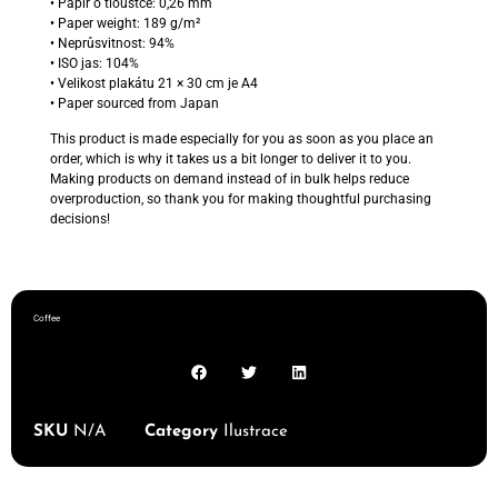
• Papír o tloušťce: 0,26 mm
• Paper weight: 189 g/m²
• Neprůsvitnost: 94%
• ISO jas: 104%
• Velikost plakátu 21 × 30 cm je A4
• Paper sourced from Japan
This product is made especially for you as soon as you place an
order, which is why it takes us a bit longer to deliver it to you.
Making products on demand instead of in bulk helps reduce
overproduction, so thank you for making thoughtful purchasing
decisions!
Coffee
SKU
N/A
Category
Ilustrace